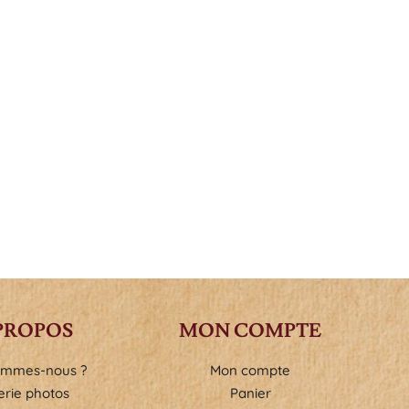
PROPOS
MON COMPTE
ommes-nous ?
Mon compte
erie photos
Panier