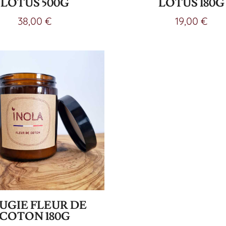
LOTUS 500G
LOTUS 180G
38,00
€
19,00
€
UGIE FLEUR DE
COTON 180G