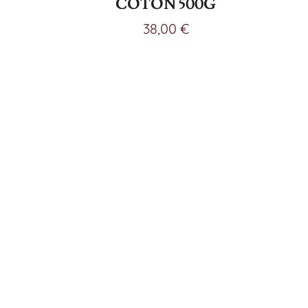
COTON 500G
38,00
€