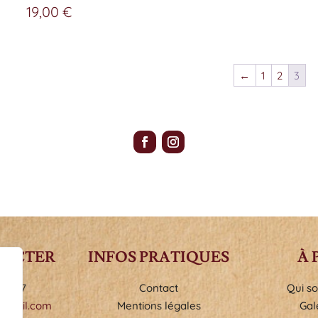
19,00
€
←
1
2
3
TACTER
INFOS PRATIQUES
À 
05-37
Contact
Qui s
@gmail.com
Mentions légales
Gal