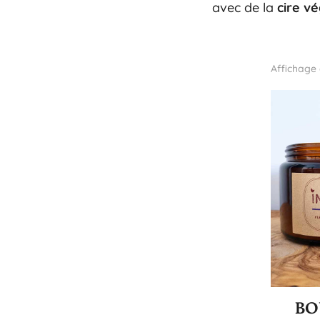
avec de la
cire v
Affichage 
BO