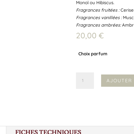
Monoï ou Hibiscus.
Fragrances fruitées :
Cerise
Fragrances vanillées :
Musc v
Fragrances ambrées:
Ambr
20,00
€
Choix parfum
quantité
AJOUTER 
de
Recharge
diffuseur
voiture
FICHES TECHNIQUES