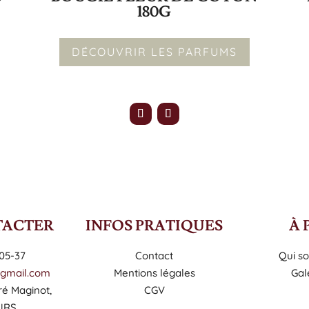
180G
DÉCOUVRIR LES PARFUMS
TACTER
INFOS PRATIQUES
À 
05-37
Contact
Qui s
@gmail.com
Mentions légales
Gal
é Maginot,
CGV
URS